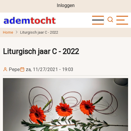
User
Overslaan
Inloggen
en
account
naar
menu
de
Home
Liturgisch jaar C - 2022
inhoud
gaan
Liturgisch jaar C - 2022
Pepe
za, 11/27/2021 - 19:03
Image