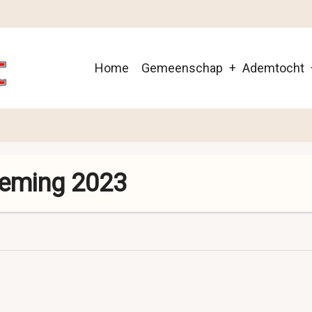
Main
Home
Gemeenschap
Ademtocht
navigation
neming 2023