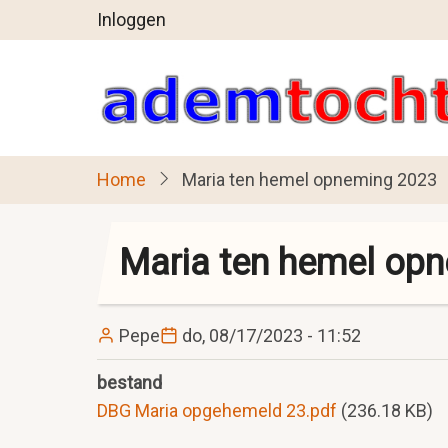
User
Overslaan
Inloggen
en
account
naar
menu
de
inhoud
gaan
Home
Maria ten hemel opneming 2023
Maria ten hemel op
Pepe
do, 08/17/2023 - 11:52
bestand
DBG Maria opgehemeld 23.pdf
(236.18 KB)