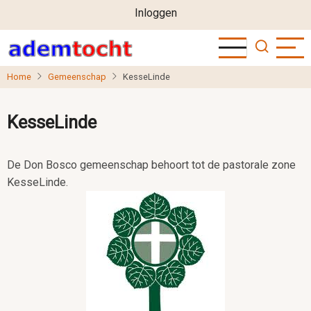
User
Overslaan
Inloggen
en
account
naar
menu
de
Home
Gemeenschap
KesseLinde
inhoud
gaan
KesseLinde
De Don Bosco gemeenschap behoort tot de pastorale zone
KesseLinde.