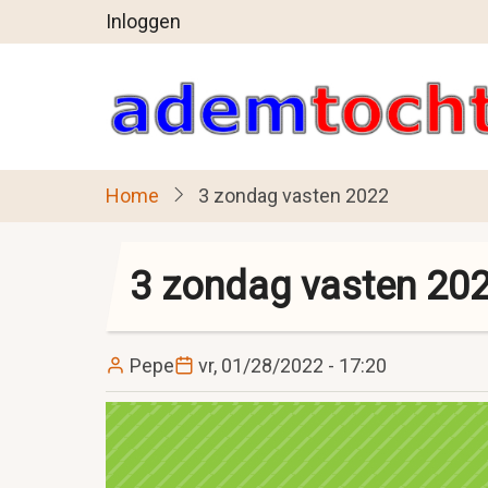
User
Overslaan
Inloggen
en
account
naar
menu
de
inhoud
gaan
Home
3 zondag vasten 2022
3 zondag vasten 20
Pepe
vr, 01/28/2022 - 17:20
Image