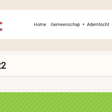
Main
Home
Gemeenschap
Ademtocht
navigation
22