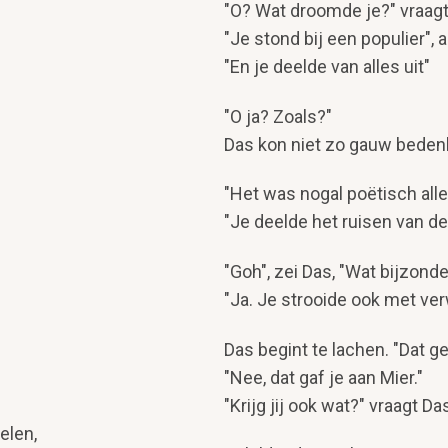
"O? Wat droomde je?" vraag
"Je stond bij een populier",
"En je deelde van alles uit"
"O ja? Zoals?"
Das kon niet zo gauw bedenk
"Het was nogal poëtisch alle
"Je deelde het ruisen van d
"Goh", zei Das, "Wat bijzonde
"Ja. Je strooide ook met ve
Das begint te lachen. "Dat ged
"Nee, dat gaf je aan Mier."
"Krijg jij ook wat?" vraagt Da
Delen,