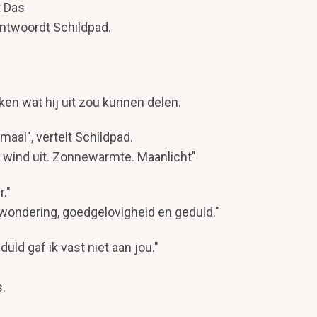
t Das
 antwoordt Schildpad.
en wat hij uit zou kunnen delen.
maal", vertelt Schildpad.
e wind uit. Zonnewarmte. Maanlicht"
r."
rwondering, goedgelovigheid en geduld."
uld gaf ik vast niet aan jou."
s.