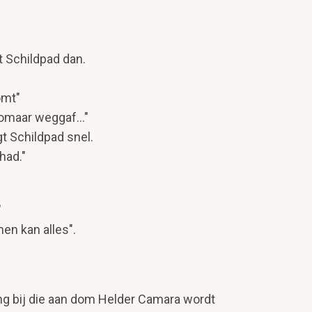
t Schildpad dan.
komt"
zomaar weggaf..."
gt Schildpad snel.
 had."
"
men kan alles".
ing bij die aan dom Helder Camara wordt