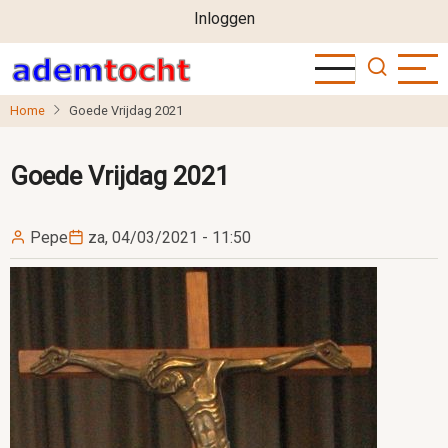
User
Overslaan
Inloggen
en
account
naar
menu
de
Home
Goede Vrijdag 2021
inhoud
gaan
Goede Vrijdag 2021
Pepe
za, 04/03/2021 - 11:50
Image