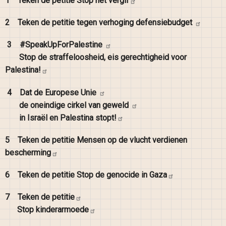
1
Teken de petitie Stop het
vergif
2
Teken de petitie tegen verhoging
defensiebudget
3
#SpeakUpForPalestine
Stop de straffeloosheid, eis gerechtigheid voor
Palestina!
4
Dat de Europese
Unie
de oneindige cirkel van
geweld
in Israël en Palestina
stopt!
5
Teken de petitie Mensen op de vlucht verdienen
bescherming
6
Teken de petitie Stop de genocide in
Gaza
7
Teken de
petitie
Stop
kinderarmoede