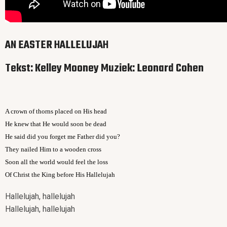
AN EASTER HALLELUJAH
Tekst: Kelley Mooney Muziek: Leonard Cohen
A crown of thorns placed on His head
He knew that He would soon be dead
He said did you forget me Father did you?
They nailed Him to a wooden cross
Soon all the world would feel the loss
Of Christ the King before His Hallelujah
Hallelujah, hallelujah
Hallelujah, hallelujah