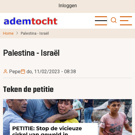
User
Overslaan
Inloggen
en
account
naar
menu
de
Home
Palestina - Israël
inhoud
gaan
Palestina - Israël
Pepe
do, 11/02/2023 - 08:38
Teken de petitie