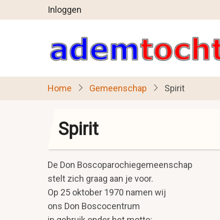
User
Overslaan
Inloggen
en
account
naar
menu
de
inhoud
gaan
Home
Gemeenschap
Spirit
Spirit
De Don Boscoparochiegemeenschap
stelt zich graag aan je voor.
Op 25 oktober 1970 namen wij
ons Don Boscocentrum
in gebruik onder het motto: