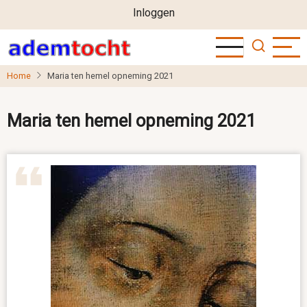
User
Overslaan
Inloggen
en
account
naar
menu
de
Home
Maria ten hemel opneming 2021
inhoud
gaan
Maria ten hemel opneming 2021