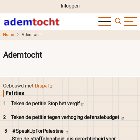
User
Overslaan
Inloggen
en
account
naar
menu
de
Home
Ademtocht
inhoud
gaan
Ademtocht
Gebouwd met
Drupal
Petities
1
Teken de petitie Stop het
vergif
2
Teken de petitie tegen verhoging
defensiebudget
3
#SpeakUpForPalestine
Stop de straffeloosheid, eis gerechtigheid voor