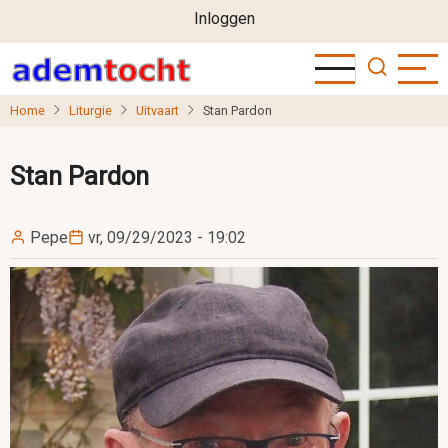
User
Overslaan
Inloggen
en
account
naar
menu
de
Home
Liturgie
Uitvaart
Stan Pardon
inhoud
gaan
Stan Pardon
Pepe
vr, 09/29/2023 - 19:02
Image