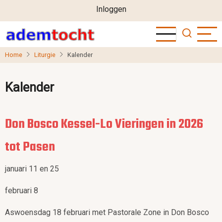
User
Overslaan
Inloggen
en
account
naar
menu
de
Home
Liturgie
Kalender
inhoud
gaan
Kalender
Don Bosco Kessel-Lo Vieringen in 2026
tot Pasen
januari 11 en 25
februari 8
Aswoensdag 18 februari met Pastorale Zone in Don Bosco