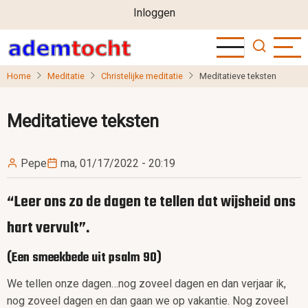
User
Overslaan
Inloggen
en
account
naar
menu
de
Home
Meditatie
Christelijke meditatie
Meditatieve teksten
inhoud
gaan
Meditatieve teksten
Pepe
ma, 01/17/2022 - 20:19
“Leer ons zo de dagen te tellen dat wijsheid ons
hart vervult”.
(Een smeekbede uit psalm 90)
We tellen onze dagen…nog zoveel dagen en dan verjaar ik,
nog zoveel dagen en dan gaan we op vakantie. Nog zoveel