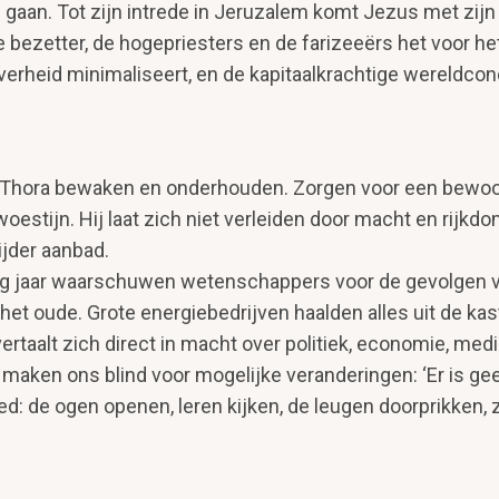
gaan. Tot zijn intrede in Jeruzalem komt Jezus met zijn 
bezetter, de hoge­priesters en de farizeeërs het voor het 
 overheid minimaliseert, en de kapitaalkrach­tige wereldco
 Thora bewaken en onderhouden. Zorgen voor een bewoon­
stijn. Hij laat zich niet verleiden door macht en rijkdom
jder aanbad.
ig jaar waarschuwen wetenschappers voor de gevolgen v
 het oude. Grote ener­giebedrijven haalden alles uit de k
taalt zich direct in macht over poli­tiek, economie, med
maken ons blind voor mogelijke veranderingen: ‘Er is gee
de ogen openen, leren kijken, de leugen doorprikken, zi