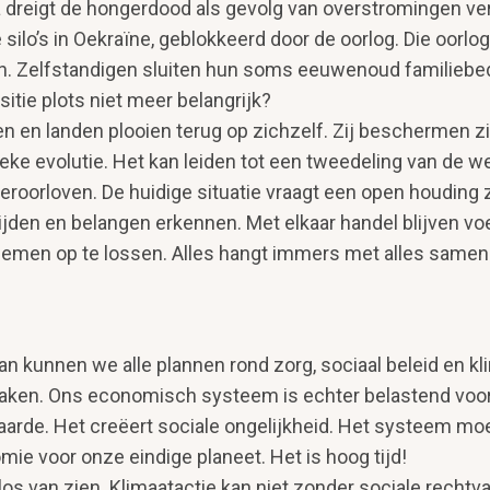
a dreigt de hongerdood als gevolg van overstromingen ve
te silo’s in Oekraïne, geblokkeerd door de oorlog. Die oorl
. Zelfstandigen sluiten hun soms eeuwenoud fami­liebed
sitie plots niet meer belangrijk?
 en landen plooien terug op zichzelf. Zij beschermen zi
ieke evolutie. Het kan leiden tot een tweedeling van de 
eroorloven. De huidige situatie vraagt een open houding 
ijden en belangen erkennen. Met elkaar handel blijven vo
men op te lossen. Alles hangt immers met alles samen
 kunnen we alle plannen rond zorg, sociaal beleid en k
t raken. Ons economisch systeem is echter belastend vo
 aarde. Het creëert sociale ongelijkheid. Het systeem m
 voor onze eindige planeet. Het is hoog tijd!
los van zien. Klimaatactie kan niet zonder sociale rechtv