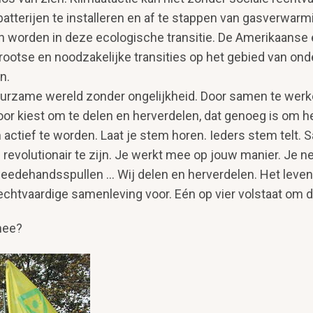
tterijen te installe­ren en af te stappen van gasverwarm
n worden in deze ecologi­sche transitie. De Amerikaanse
rootse en noodzakelijke transities op het gebied van onde
n.
urzame wereld zonder ongelijkheid. Door samen te werken,
oor kiest om te delen en herverdelen, dat genoeg is om 
ctief te worden. Laat je stem horen. Ieders stem telt. Sa
e revolutionair te zijn. Je werkt mee op jouw manier. Je
tweedehandsspullen ... Wij delen en herverdelen. Het leven
htvaardige samenleving voor. Eén op vier volstaat om dit
 mee?