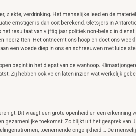
 ziekte, verdrinking. Het menselijke leed en de materiël
e ernstiger is dan ooit bere­kend. Gletsjers in Antarctic
 het resultaat van vijftig jaar politiek non-beleid in diens
n neer­zitten. Het ontneemt ons hoop en doet ons weekl
an een woede diep in ons en schreeuwen met luide stem: 
 hopen begint in het diepst van de wanhoop. Klimaatjong
tst. Zij hebben ook velen laten inzien wat werkelijk geb
erenigt. Dit vraagt een grote openheid en een erkenning v
 gezamenlijke toe­komst. Zo blijkt uit het gesprek van
lingen­stromen, toenemende ongelijkheid ... De menselij