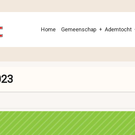
Main
Home
Gemeenschap
Ademtocht
navigation
023