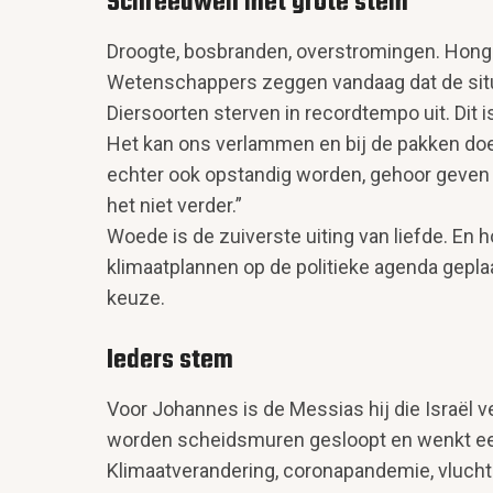
Schreeuwen met grote stem
Droogte, bosbranden, overstromingen. Honger,
Wetenschappers zeggen vandaag dat de situati
Diersoorten sterven in recordtempo uit. Dit is
Het kan ons verlammen en bij de pakken doe
echter ook opstandig worden, gehoor geven a
het niet verder.”
Woede is de zuiverste uiting van liefde. En
klimaatplannen op de politieke agenda geplaa
keuze.
Ieders stem
Voor Johannes is de Messias hij die Israël v
worden scheids­muren gesloopt en wenkt een
Klimaatverandering, coronapandemie, vluchte