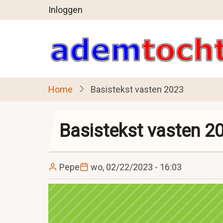
User
Overslaan
Inloggen
en
account
naar
menu
de
inhoud
gaan
Home
Basistekst vasten 2023
Basistekst vasten 2
Pepe
wo, 02/22/2023 - 16:03
Image