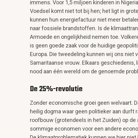
immens. Voor 1,5 miljoen kinderen in Nigeri
Voedsel komt niet tot bij hen; het ligt in gro
kunnen hun energiefactuur niet meer betalen
naar fossiele brandstoffen. Is de klimaattran
Armoede en ongelijkheid nemen toe. Volkeren
is geen goede zaak voor de huidige geopolit
Europa. Die tweedeling kunnen wij ons niet v
Samaritaanse vrouw. Elkaars geschiedenis, l
nood aan één wereld om de genoemde proble
De 25%-revolutie
Zonder economische groei geen welvaart. Dan
heilig dogma waar geen politieker aan durf
roofbouw (gro­tendeels in het Zuiden) op de
sommige economen voor een andere economie
De klimaatproblematiek kunnen we hier niet 