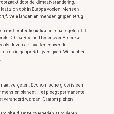
roorzaakt door de klimaatverandering.
og laat zich ook in Europa voelen. Mensen
rijf. Vele landen en mensen grijpen terug
ch met protectionistische maatregelen. Dit
wereld: China-Rusland tegenover Amerika-
zoals Jezus die had tegen­over de
eren en in gesprek blijven gaan. Wij hebben
.
limaat vergeten. Economische groei is een
or mens en planeet. Het pleegt permanente
oet veranderd worden. Daarom pleiten
aar­digheid. Onze overheden stimuleren