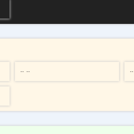
-- --
--