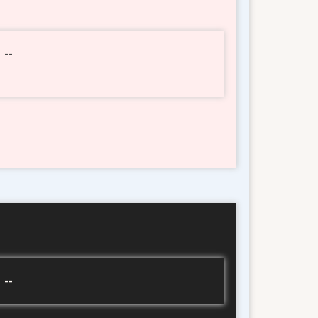
 --
 --