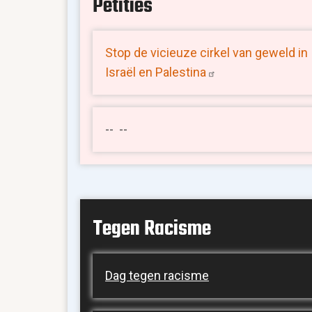
Petities
Stop de vicieuze cirkel van geweld in
Israël en
Palestina
-- --
Tegen Racisme
Dag tegen racisme