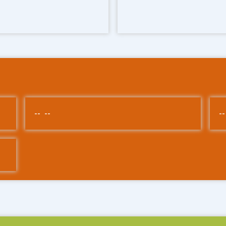
-- --
--