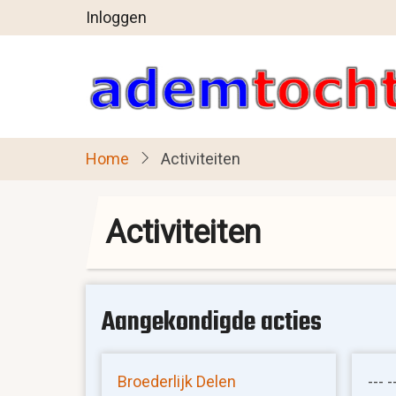
User
Overslaan
Inloggen
en
account
naar
menu
de
inhoud
gaan
Home
Activiteiten
Activiteiten
Aangekondigde acties
Broederlijk Delen
--- -