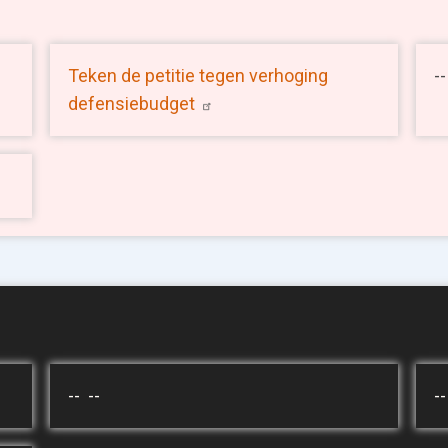
Teken de petitie tegen verhoging
--
defensiebudget
-- --
--