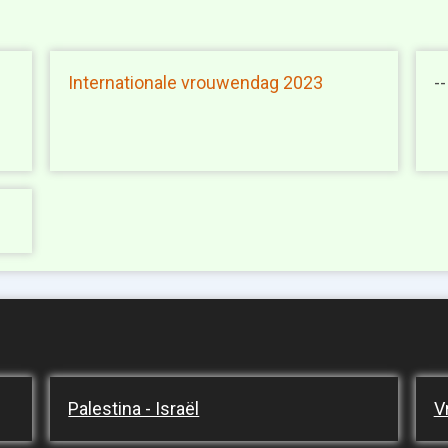
e
Internationale vrouwendag 2023
--
Palestina - Israël
V