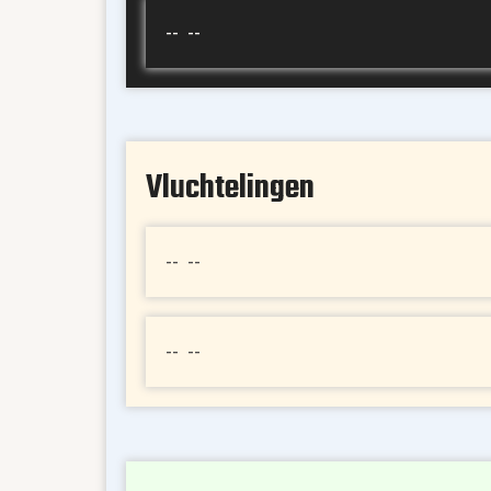
-- --
Vluchtelingen
-- --
-- --