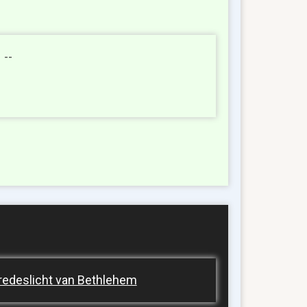
 --
redeslicht van Bethlehem