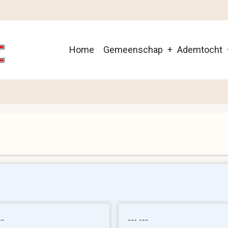
Main
Home
Gemeenschap
Ademtocht
navigation
--
--- ---