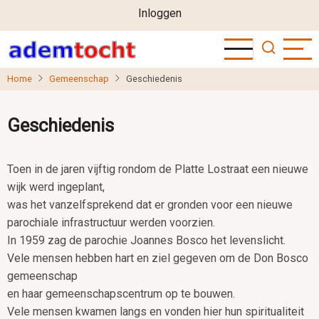
User
Overslaan
Inloggen
en
account
naar
menu
de
Home
Gemeenschap
Geschiedenis
inhoud
gaan
Geschiedenis
Toen in de jaren vijftig rondom de Platte Lostraat een nieuwe
wijk werd ingeplant,
was het vanzelfsprekend dat er gronden voor een nieuwe
parochiale infrastructuur werden voorzien.
In 1959 zag de parochie Joannes Bosco het levenslicht.
Vele mensen hebben hart en ziel gegeven om de Don Bosco
gemeenschap
en haar gemeenschapscentrum op te bouwen.
Vele mensen kwamen langs en vonden hier hun spiritualiteit