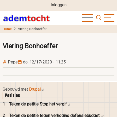
User
Overslaan
Inloggen
en
account
naar
menu
de
Home
Viering Bonhoeffer
inhoud
gaan
Viering Bonhoeffer
Pepe
do, 12/17/2020 - 11:25
Gebouwd met
Drupal
Petities
1
Teken de petitie Stop het
vergif
2
Teken de petitie tegen verhoging
defensiebudget