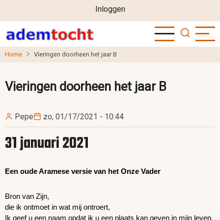
User
Overslaan
Inloggen
en
account
naar
menu
de
Home
Vieringen doorheen het jaar B
inhoud
gaan
Vieringen doorheen het jaar B
Pepe
zo, 01/17/2021 - 10:44
31 januari 2021
Een oude Aramese versie van het Onze Vader
Bron van Zijn,
die ik ontmoet in wat mij ontroert,
Ik geef u een naam opdat ik u een plaats kan geven in mijn leven.