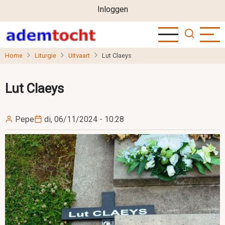
User
Overslaan
Inloggen
en
account
naar
menu
de
Home
Liturgie
Uitvaart
Lut Claeys
inhoud
gaan
Lut Claeys
Pepe
di, 06/11/2024 - 10:28
Image