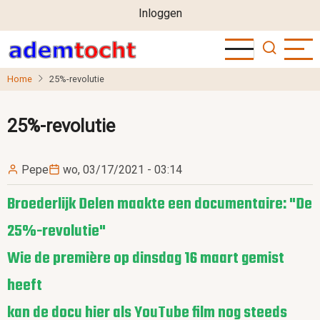
User
Overslaan
Inloggen
en
account
naar
menu
de
Home
25%-revolutie
inhoud
gaan
25%-revolutie
Pepe
wo, 03/17/2021 - 03:14
Broederlijk Delen maakte een documentaire: "De
25%-revolutie"
Wie de première op dinsdag 16 maart gemist
heeft
kan de docu hier als YouTube film nog steeds