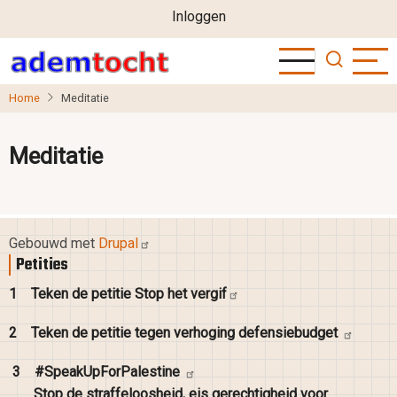
User
Overslaan
Inloggen
en
account
naar
menu
de
Home
Meditatie
inhoud
gaan
Meditatie
Gebouwd met
Drupal
Petities
1
Teken de petitie Stop het
vergif
2
Teken de petitie tegen verhoging
defensiebudget
3
#SpeakUpForPalestine
Stop de straffeloosheid, eis gerechtigheid voor