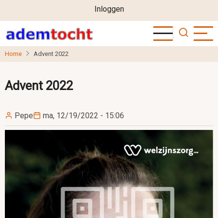
User
Overslaan
Inloggen
en
account
naar
menu
de
Home
Advent 2022
inhoud
gaan
Advent 2022
Pepe
ma, 12/19/2022 - 15:06
Image