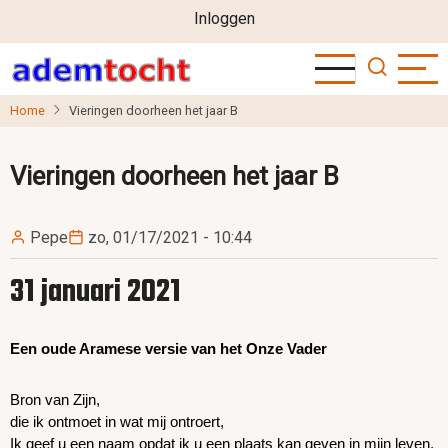
User
Overslaan
Inloggen
en
account
naar
menu
de
Home
Vieringen doorheen het jaar B
inhoud
gaan
Vieringen doorheen het jaar B
Pepe
zo, 01/17/2021 - 10:44
31 januari 2021
Een oude Aramese versie van het Onze Vader
Bron van Zijn,
die ik ontmoet in wat mij ontroert,
Ik geef u een naam opdat ik u een plaats kan geven in mijn leven.