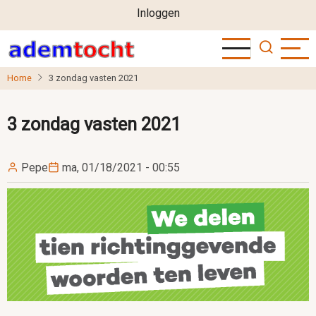
User
Overslaan
Inloggen
en
account
naar
menu
de
Home
3 zondag vasten 2021
inhoud
gaan
3 zondag vasten 2021
Pepe
ma, 01/18/2021 - 00:55
Image