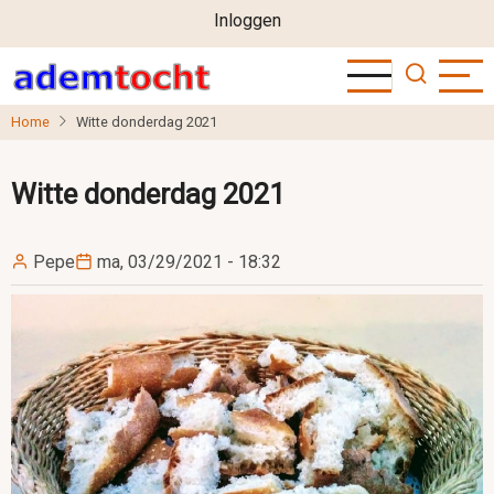
User
Overslaan
Inloggen
en
account
naar
menu
de
Home
Witte donderdag 2021
inhoud
gaan
Witte donderdag 2021
Pepe
ma, 03/29/2021 - 18:32
Image