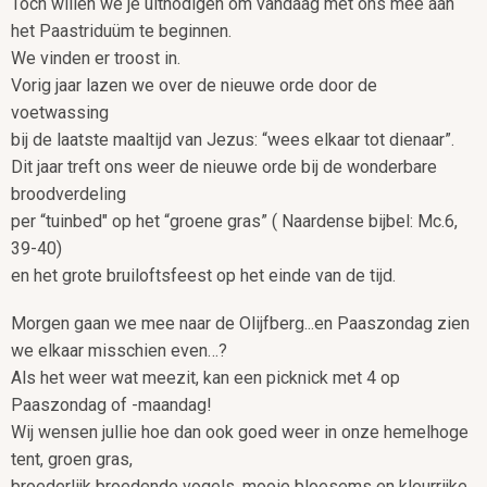
Toch willen we je uitnodigen om vandaag met ons mee aan
het Paastriduüm te beginnen.
We vinden er troost in.
Vorig jaar lazen we over de nieuwe orde door de
voetwassing
bij de laatste maaltijd van Jezus: “wees elkaar tot dienaar”.
Dit jaar treft ons weer de nieuwe orde bij de wonderbare
broodverdeling
per “tuinbed" op het “groene gras” ( Naardense bijbel: Mc.6,
39-40)
en het grote bruiloftsfeest op het einde van de tijd.
Morgen gaan we mee naar de Olijfberg...en Paaszondag zien
we elkaar misschien even…?
Als het weer wat meezit, kan een picknick met 4 op
Paaszondag of -maandag!
Wij wensen jullie hoe dan ook goed weer in onze hemelhoge
tent, groen gras,
broederlijk broedende vogels, mooie bloesems en kleurrijke