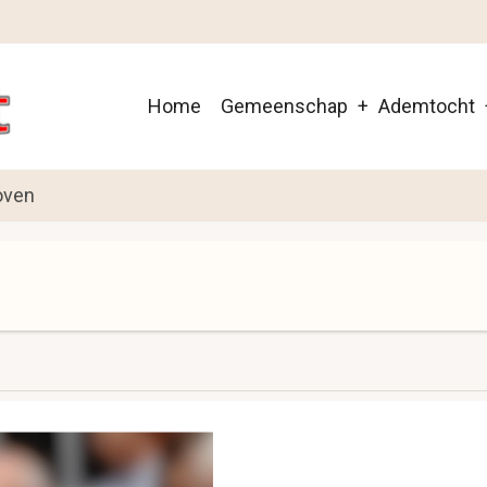
Main
Home
Gemeenschap
Ademtocht
navigation
oven