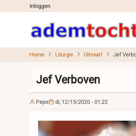
User
Overslaan
Inloggen
en
account
naar
menu
de
inhoud
gaan
Home
Liturgie
Uitvaart
Jef Verb
Jef Verboven
Pepe
di, 12/15/2020 - 01:22
Image