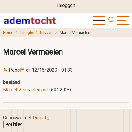
User
Overslaan
Inloggen
en
account
naar
menu
de
Home
Liturgie
Uitvaart
Marcel Vermaelen
inhoud
gaan
Marcel Vermaelen
Pepe
di, 12/15/2020 - 01:33
bestand
Marcel Vermaelen.pdf
(60.22 KB)
Gebouwd met
Drupal
Petities