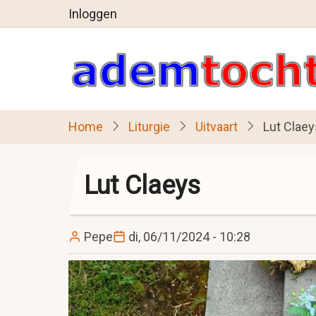
User
Overslaan
Inloggen
en
account
naar
menu
de
inhoud
gaan
Home
Liturgie
Uitvaart
Lut Claey
Lut Claeys
Pepe
di, 06/11/2024 - 10:28
Image