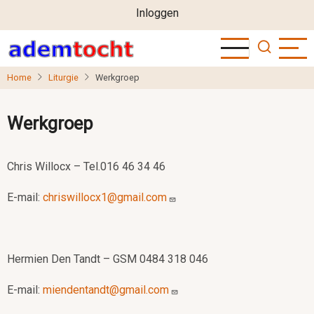
User
Overslaan
Inloggen
en
account
naar
menu
de
Home
Liturgie
Werkgroep
inhoud
gaan
Werkgroep
Chris Willocx – Tel.016 46 34 46
E-mail:
chriswillocx1@gmail.com
Hermien Den Tandt – GSM 0484 318 046
E-mail:
miendentandt@gmail.com