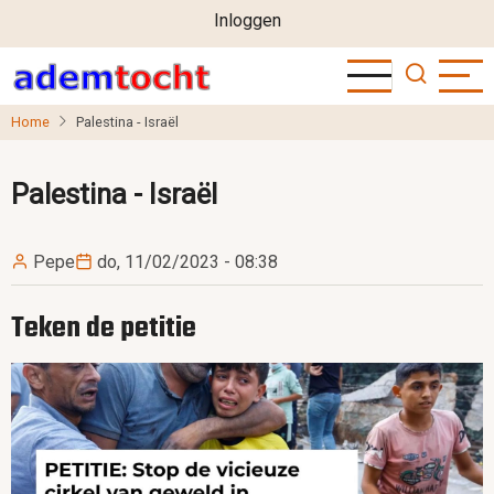
User
Overslaan
Inloggen
en
account
naar
menu
de
Home
Palestina - Israël
inhoud
gaan
Palestina - Israël
Pepe
do, 11/02/2023 - 08:38
Teken de petitie