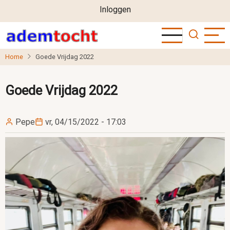
User
Overslaan
Inloggen
en
account
naar
menu
de
Home
Goede Vrijdag 2022
inhoud
gaan
Goede Vrijdag 2022
Pepe
vr, 04/15/2022 - 17:03
Image