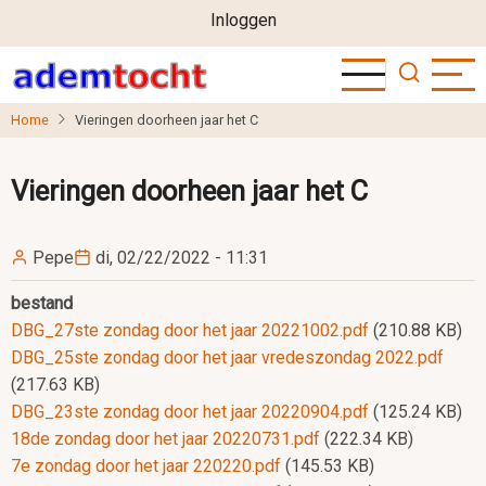
User
Overslaan
Inloggen
en
account
naar
menu
de
Home
Vieringen doorheen jaar het C
inhoud
gaan
Vieringen doorheen jaar het C
Pepe
di, 02/22/2022 - 11:31
bestand
DBG_27ste zondag door het jaar 20221002.pdf
(210.88 KB)
DBG_25ste zondag door het jaar vredeszondag 2022.pdf
(217.63 KB)
DBG_23ste zondag door het jaar 20220904.pdf
(125.24 KB)
18de zondag door het jaar 20220731.pdf
(222.34 KB)
7e zondag door het jaar 220220.pdf
(145.53 KB)