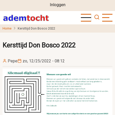
User
Overslaan
Inloggen
en
account
naar
menu
de
Home
Kersttijd Don Bosco 2022
inhoud
gaan
Kersttijd Don Bosco 2022
Pepe
zo, 12/25/2022 - 08:12
Image