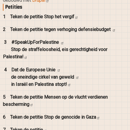
Gebouwd met
Drupal
Petities
1
Teken de petitie Stop het
vergif
2
Teken de petitie tegen verhoging
defensiebudget
3
#SpeakUpForPalestine
Stop de straffeloosheid, eis gerechtigheid voor
Palestina!
4
Dat de Europese
Unie
de oneindige cirkel van
geweld
in Israël en Palestina
stopt!
5
Teken de petitie Mensen op de vlucht verdienen
bescherming
6
Teken de petitie Stop de genocide in
Gaza
7
Teken de
petitie