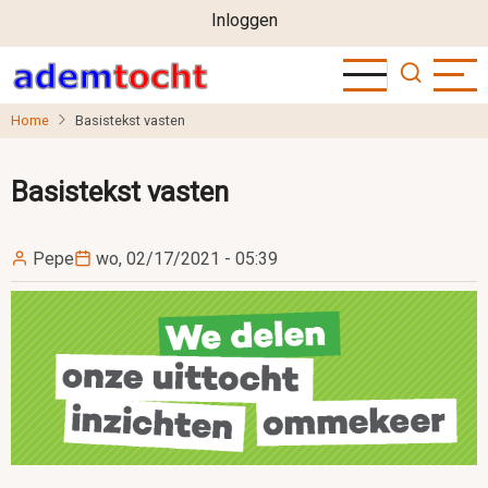
User
Overslaan
Inloggen
en
account
naar
menu
de
Home
Basistekst vasten
inhoud
gaan
Basistekst vasten
Pepe
wo, 02/17/2021 - 05:39
Image