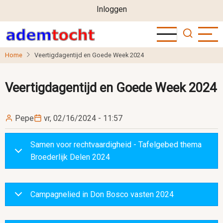
User
Overslaan
Inloggen
en
account
naar
menu
de
Home
Veertigdagentijd en Goede Week 2024
inhoud
gaan
Veertigdagentijd en Goede Week 2024
Pepe
vr, 02/16/2024 - 11:57
Samen voor rechtvaardigheid - Tafelgebed thema
Broederlijk Delen 2024
Campagnelied in Don Bosco vasten 2024