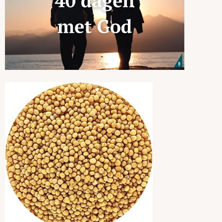
God
verhalen
Mosterdzaadjes
Deze reeks met hertalingen wil kinderen helpen om zelf bijbelse
verhalen te lezen en erover na te
denken.
Dat kan ook samen met hun ouders, grootouders, peter of meter,
vriendjes...