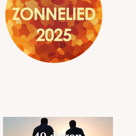
Naar aanleiding van de
laten we ons komende vasten leiden door
de tien strofes van dit
loflied.