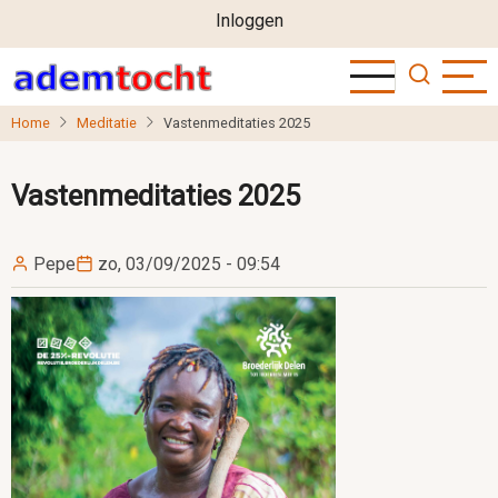
User
Overslaan
Inloggen
en
account
naar
menu
de
Home
Meditatie
Vastenmeditaties 2025
inhoud
gaan
Vastenmeditaties 2025
Pepe
zo, 03/09/2025 - 09:54