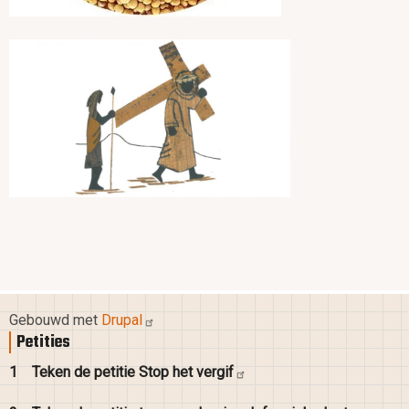
vluchtelingen
Gebedspodcast ‘Bidden Onderweg’ maakte i.s.m. JRS een podcast-
kruisweg waarin de ervaringen van vluchtelingen naast Jezus’ lijden
worden
geplaatst.
Gebouwd met
Drupal
Petities
1
Teken de petitie Stop het
vergif